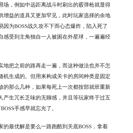
用场，例如中远距离战斗时刷出的霰弹枪就显得
供增益的道具又更加罕见，此时玩家选择的余地
易因为BOSS战久攻不下而心态爆炸，陷入死了
自感受到主角独自一人被困在外星球，一遍遍经
实地把之前的路再走一遍，而这种做法也并不怎
随机生成的。但用来构成关卡的房间种类是固定
放的那么几种，如果每死上一次都按部就班重新
人产生冗长乏味的无聊感，并且等玩家终于过五
BOSS手感早就忘光了。
家的最优解是要么一路跑酷到关底BOSS，拿着