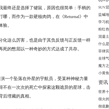
qqsv
我最终还是选择了键鼠，原因也很简单：手柄的
SUV
盐碱地
，而作为一款硬核肉鸽，在《Returnal》中
学习机
体验。
粉红
混凝土
分化这么厉害，也是由于其负反馈与正反馈一样
什么是
再死的憋屈以一种奇妙的方式达成了共存。
魔方之
小黄鱼
家要扮演一个坠落在外星的宇航员，受某种神秘力量
资讯
得不在一次次的死亡中探索这颗诡异的星球，击
背后埋藏的真相。