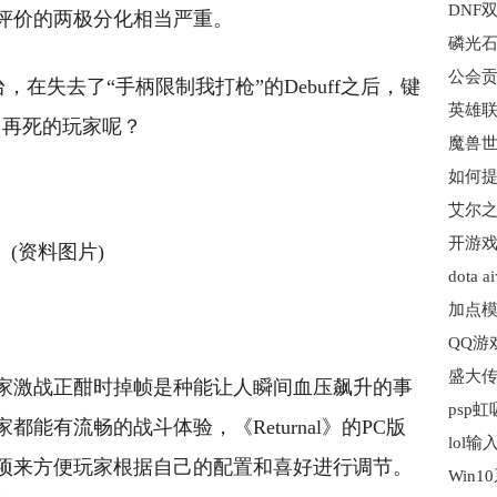
评价的两极分化相当严重。
磷光石
公会贡
平台，在失去了“手柄限制我打枪”的Debuff之后，键
英雄联
死了再死的玩家呢？
如何提
开游戏
(资料图片)
dota
家激战正酣时掉帧是种能让人瞬间血压飙升的事
能有流畅的战斗体验，《Returnal》的PC版
lol
项来方便玩家根据自己的配置和喜好进行调节。