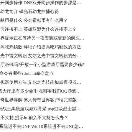
DNF双开同步操作 DNF双开同步操作的步骤是什么？
幼龙简介 磷光石幼龙抓捕心得
献币是什么 公会贡献币有什么用？
盟连接不上 英雄联盟为什么连接不上？
魔兽世界提示正在等待另一项安装或更新的解决办法是什么？
高吃鸡帧数 详细介绍提高吃鸡帧数的方法
艾尔之光中雷文转职 艾尔之光中雷文转职的分析建议
厅赚钱吗?开放一个小型游戏厅需要多少钱?
 ai命令有哪些?dota ai命令盘点
加点模拟器使用方法 艾尔之光技能加点模拟器使用方法
QQ游戏大厅里有多少金币 在哪看我们QQ游戏大厅里有多少金币？
盛大传奇世界详解 盛大传奇世界客户端完整版详解
psp虹吸战士黑镜游戏游戏背景 psp虹吸战士黑镜游戏玩法介绍
输入不支持 提示lol输入不支持怎么办？
Win10系统进不去DNF Win10系统进不去DNF怎么回事？