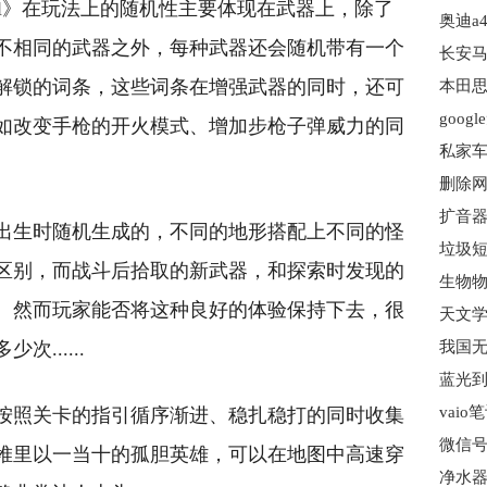
nal》在玩法上的随机性主要体现在武器上，除了
奥迪a
不相同的武器之外，每种武器还会随机带有一个
长安马
解锁的词条，这些词条在增强武器的同时，还可
本田思
goog
如改变手枪的开火模式、增加步枪子弹威力的同
私家车
删除网
扩音器
出生时随机生成的，不同的地形搭配上不同的怪
垃圾短
区别，而战斗后拾取的新武器，和探索时发现的
。然而玩家能否将这种良好的体验保持下去，很
......
我国无
vai
按照关卡的指引循序渐进、稳扎稳打的同时收集
微信号
堆里以一当十的孤胆英雄，可以在地图中高速穿
净水器