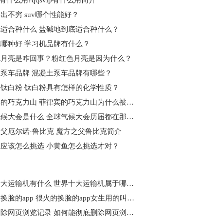
ip有什么用?qqsvip有什么用简介
层出不穷 suv哪个性能好？
适合种什么 盐碱地到底适合种什么？
哪种好 学习机品牌有什么？
色月亮是咋回事？粉红色月亮是因为什么？
泵车品牌 混凝土泵车品牌有哪些？
钛白粉 钛白粉具有怎样的化学性质？
菲律宾的巧克力山 菲律宾的巧克力山为什么被说是第八大奇迹？
全球气候大会是什么 全球气候大会历届都在那举行的？
父厄尔诺·鲁比克 魔方之父鲁比克简介
应该怎么挑选 小黄鱼怎么挑选才对？
世界十大运输机有什么 世界十大运输机属于哪个国家？
很火的换脸的app 很火的换脸的app女生用的叫什么?
彻底删除网页浏览记录 如何能彻底删除网页浏览记录？