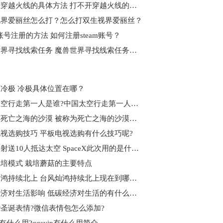
打不开穿越火线的具体方法 打不开穿越火线的图文步骤
视界爱丽丝怎么打？怎么打双生视界爱丽丝？
am账号注册的方法 如何注册steam账号？
魔兽世界寻找线索任务 魔兽世界寻找线索任务怎么做?
冷极 冷极具体位置在哪？
中国太空行走第一人是谁?中国太空行走第一人介绍
被称为死亡之海的沙漠 被称为死亡之海的沙漠是什么？
视选购技巧 平板电视选购有什么技巧呢?
三次发射送10人抵达太空 SpaceX此次用的是什么飞船？
培模式 栽培蘑菇的主要特点
台风灿鸿持续北上 台风灿鸿持续北上现在到哪了？
低碳经济对生活影响 低碳经济对生活的有什么影响？
圣诞表情?微信表情包怎么添加?