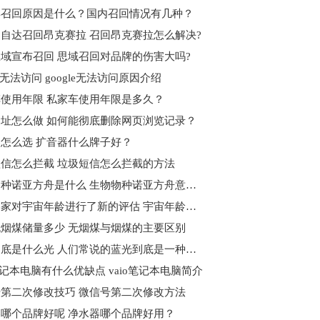
4召回原因是什么？国内召回情况有几种？
自达召回昂克赛拉 召回昂克赛拉怎么解决?
域宣布召回 思域召回对品牌的伤害大吗?
le无法访问 google无法访问原因介绍
使用年限 私家车使用年限是多久？
址怎么做 如何能彻底删除网页浏览记录？
怎么选 扩音器什么牌子好？
信怎么拦截 垃圾短信怎么拦截的方法
生物物种诺亚方舟是什么 生物物种诺亚方舟意义何在？
天文学家对宇宙年龄进行了新的评估 宇宙年龄到底是什么？
烟煤储量多少 无烟煤与烟煤的主要区别
蓝光到底是什么光 人们常说的蓝光到底是一种什么光
o笔记本电脑有什么优缺点 vaio笔记本电脑简介
第二次修改技巧 微信号第二次修改方法
哪个品牌好呢 净水器哪个品牌好用？