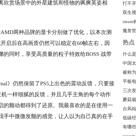
离欣赏场景中的外星建筑和怪物的飒爽英姿相
双生
ste
伟达和AMD两种品牌的显卡分别做了优化，以本次测
热点
模式开启后在高画质仍然可以稳定在60帧左右，因
的同时，享受高质量的粒子特效给BOSS 战带
什么是
平板电
urnal》仍然保留了PS5上出色的震动反馈，只要接
与主机一样细腻的反馈，并且几乎主角的每个动作
蘑菇栽
启的颤动都得到了还原。我最喜欢的是在使用一
我手中微微发颤的感觉，让人以为自己真的在手
有哪些